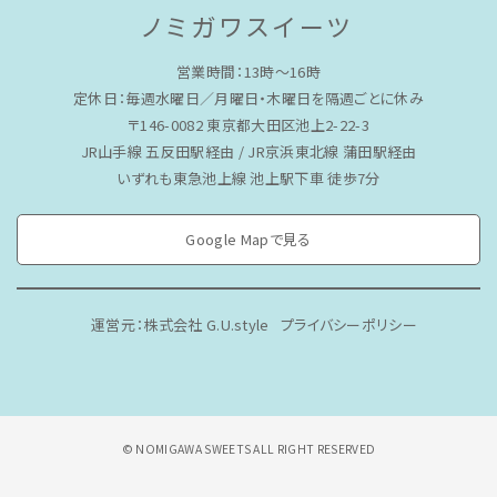
ノミガワスイーツ
営業時間：13時〜16時
定休日：毎週水曜日／月曜日・木曜日を隔週ごとに休み
〒146-0082 東京都大田区池上2-22-3
JR山手線 五反田駅経由 / JR京浜東北線 蒲田駅経由
いずれも東急池上線 池上駅下車 徒歩7分
Google Mapで見る
運営元：株式会社 G.U.style
プライバシーポリシー
© NOMIGAWA SWEETS ALL RIGHT RESERVED