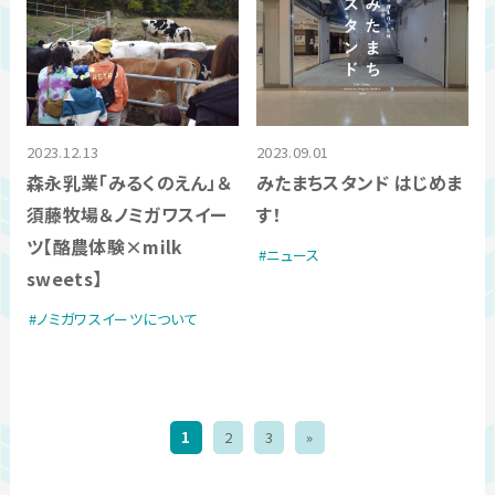
2023.12.13
2023.09.01
森永乳業「みるくのえん」＆
みたまちスタンド はじめま
須藤牧場＆ノミガワスイー
す！
ツ【酪農体験×milk
ニュース
sweets】
ノミガワスイーツについて
1
2
3
»