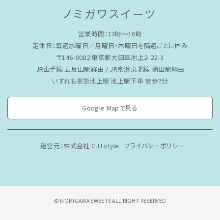
ノミガワスイーツ
営業時間：13時〜16時
定休日：毎週水曜日／月曜日・木曜日を隔週ごとに休み
〒146-0082 東京都大田区池上2-22-3
JR山手線 五反田駅経由 / JR京浜東北線 蒲田駅経由
いずれも東急池上線 池上駅下車 徒歩7分
Google Mapで見る
運営元：株式会社 G.U.style
プライバシーポリシー
© NOMIGAWA SWEETS ALL RIGHT RESERVED