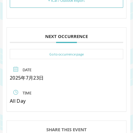
+ iCal / Outlook export
NEXT OCCURRENCE
Go to occurrence page
DATE
2025年7月23日
TIME
All Day
SHARE THIS EVENT