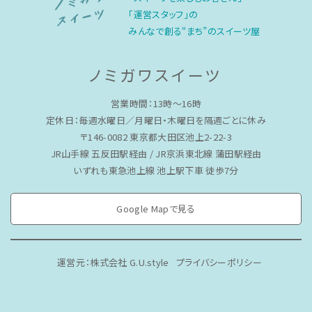
「運営スタッフ」の
みんなで創る“まち”のスイーツ屋
ノミガワスイーツ
営業時間：13時〜16時
定休日：毎週水曜日／月曜日・木曜日を隔週ごとに休み
〒146-0082 東京都大田区池上2-22-3
JR山手線 五反田駅経由 / JR京浜東北線 蒲田駅経由
いずれも東急池上線 池上駅下車 徒歩7分
Google Mapで見る
運営元：株式会社 G.U.style
プライバシーポリシー