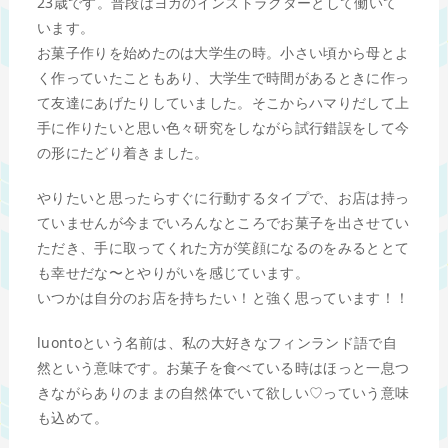
23歳です。普段はヨガのインストラクターとして働いて
います。
お菓子作りを始めたのは大学生の時。小さい頃から母とよ
く作っていたこともあり、大学生で時間があるときに作っ
て友達にあげたりしていました。そこからハマりだして上
手に作りたいと思い色々研究をしながら試行錯誤をして今
の形にたどり着きました。
やりたいと思ったらすぐに行動するタイプで、お店は持っ
ていませんが今までいろんなところでお菓子を出させてい
ただき、手に取ってくれた方が笑顔になるのをみるととて
も幸せだな〜とやりがいを感じています。
いつかは自分のお店を持ちたい！と強く思っています！！
luontoという名前は、私の大好きなフィンランド語で自
然という意味です。お菓子を食べている時はほっと一息つ
きながらありのままの自然体でいて欲しい♡っていう意味
も込めて。