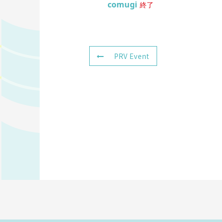
comugi
終了
PRV Event