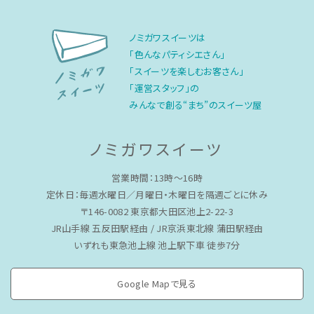
ノミガワスイーツは
「色んなパティシエさん」
「スイーツを楽しむお客さん」
「運営スタッフ」の
みんなで創る“まち”のスイーツ屋
ノミガワスイーツ
営業時間：13時〜16時
定休日：毎週水曜日／月曜日・木曜日を隔週ごとに休み
〒146-0082 東京都大田区池上2-22-3
JR山手線 五反田駅経由 / JR京浜東北線 蒲田駅経由
いずれも東急池上線 池上駅下車 徒歩7分
Google Mapで見る