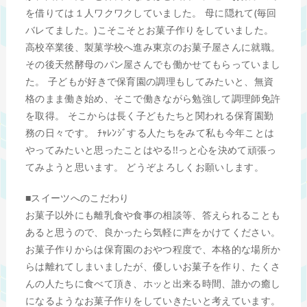
を借りては１人ワクワクしていました。 母に隠れて(毎回
バレてました。)こそこそとお菓子作りをしていました。
高校卒業後、製菓学校へ進み東京のお菓子屋さんに就職。
その後天然酵母のパン屋さんでも働かせてもらっていまし
た。 子どもが好きで保育園の調理もしてみたいと、無資
格のまま働き始め、そこで働きながら勉強して調理師免許
を取得。 そこからは長く子どもたちと関われる保育園勤
務の日々です。 ﾁｬﾚﾝｼﾞする人たちをみて私も今年ことは
やってみたいと思ったことはやる!!っと心を決めて頑張っ
てみようと思います。 どうぞよろしくお願いします。
■スイーツへのこだわり
お菓子以外にも離乳食や食事の相談等、答えられることも
あると思うので、良かったら気軽に声をかけてください。
お菓子作りからは保育園のおやつ程度で、本格的な場所か
らは離れてしまいましたが、優しいお菓子を作り、たくさ
んの人たちに食べて頂き、ホッと出来る時間、誰かの癒し
になるようなお菓子作りをしていきたいと考えています。