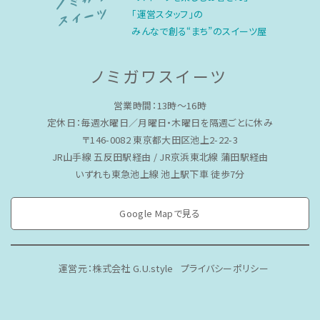
「運営スタッフ」の
みんなで創る“まち”のスイーツ屋
ノミガワスイーツ
営業時間：13時〜16時
定休日：毎週水曜日／月曜日・木曜日を隔週ごとに休み
〒146-0082 東京都大田区池上2-22-3
JR山手線 五反田駅経由 / JR京浜東北線 蒲田駅経由
いずれも東急池上線 池上駅下車 徒歩7分
Google Mapで見る
運営元：株式会社 G.U.style
プライバシーポリシー