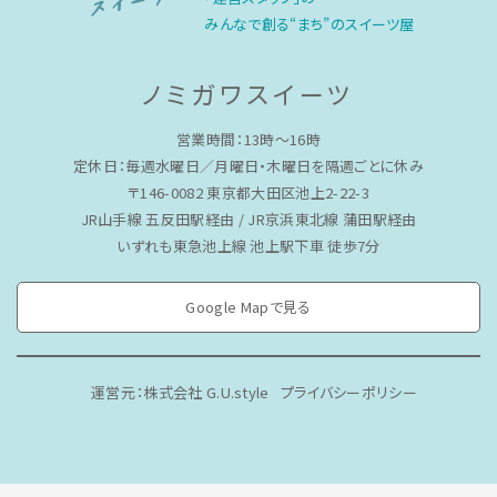
みんなで創る“まち”のスイーツ屋
ノミガワスイーツ
営業時間：13時〜16時
定休日：毎週水曜日／月曜日・木曜日を隔週ごとに休み
〒146-0082 東京都大田区池上2-22-3
JR山手線 五反田駅経由 / JR京浜東北線 蒲田駅経由
いずれも東急池上線 池上駅下車 徒歩7分
Google Mapで見る
運営元：株式会社 G.U.style
プライバシーポリシー