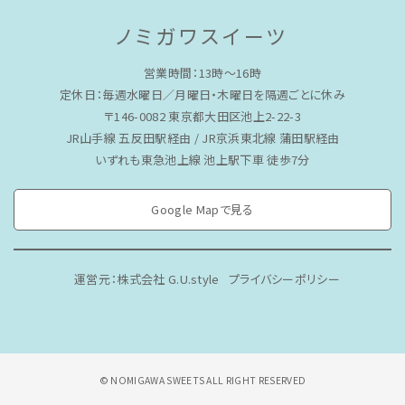
ノミガワスイーツ
営業時間：13時〜16時
定休日：毎週水曜日／月曜日・木曜日を隔週ごとに休み
〒146-0082 東京都大田区池上2-22-3
JR山手線 五反田駅経由 / JR京浜東北線 蒲田駅経由
いずれも東急池上線 池上駅下車 徒歩7分
Google Mapで見る
運営元：株式会社 G.U.style
プライバシーポリシー
© NOMIGAWA SWEETS ALL RIGHT RESERVED