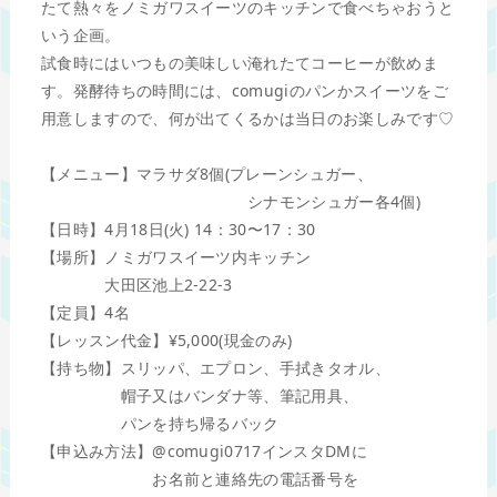
たて熱々をノミガワスイーツのキッチンで食べちゃおうと
いう企画。
試食時にはいつもの美味しい淹れたてコーヒーが飲めま
す。発酵待ちの時間には、comugiのパンかスイーツをご
用意しますので、何が出てくるかは当日のお楽しみです♡
【メニュー】マラサダ8個(プレーンシュガー、
シナモンシュガー各4個)
【日時】4月18日(火) 14：30〜17：30
【場所】ノミガワスイーツ内キッチン
大田区池上2-22-3
【定員】4名
【レッスン代金】¥5,000(現金のみ)
【持ち物】スリッパ、エプロン、手拭きタオル、
帽子又はバンダナ等、筆記用具、
パンを持ち帰るバック
【申込み方法】
@comugi0717
インスタDMに
お名前と連絡先の電話番号を