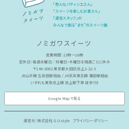
「色んなパティシエさん」
「スイーツを楽しむお客さん」
「運営スタッフ」の
みんなで創る“まち”のスイーツ屋
ノミガワスイーツ
営業時間：13時〜16時
定休日：毎週水曜日／月曜日・木曜日を隔週ごとに休み
〒146-0082 東京都大田区池上2-22-3
JR山手線 五反田駅経由 / JR京浜東北線 蒲田駅経由
いずれも東急池上線 池上駅下車 徒歩7分
Google Mapで見る
運営元：株式会社 G.U.style
プライバシーポリシー