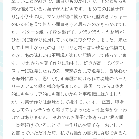
楽しいことが好きで、面白いものが好きで、そのどちらも
兼ね備えているお菓子が大好きです。 初めてのお菓子作
りは小学生の頃、マンガ雑誌に載っていた型抜きクッキー
のレシピを見て何だか面白そうと思ったのがきっかけでし
た。 バターを練って粉を混ぜて、バラバラだった材料が
ひとつに繋がり変身していく様にワクワクしました。果た
して出来上がったのはゴリゴリと粉っぽい残念な代物でし
たが、あの味わいは不思議と楽しい記憶として残っていま
す。 それからお菓子作りに熱中し、好きが高じてパティ
スリーに就職したものの、未熟さが元で退職し、冒険心か
ら海外に渡り、思いがけず職歴に助けられて現地のベーカ
リーカフェで働く機会を得ました。 帰国してからは体力
的にもキャリア的にも難しいからと事務職に就きました
が、お菓子作りは趣味として続けています。 正直、職場
としてのキッチンから逃げてしまったという意識がないわ
けではありません。 それでもお菓子は飽きっぽい私が唯
一長年続けていることで、手作りのお菓子を「おいしい」
と言っていただけた時、私でも誰かの喜びに貢献できるん