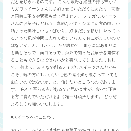
だと感じられるのです。 こんな放埒な経歴の持ち主がノ
ミガワスイーツさんに参加させていただくにあたり、高揚
と同時に不安や緊張も禁じ得ません。 ノミガワスイーツ
さんのお菓子はどれも、素敵なパティシエさん方の想いが
詰まった美味しいものばかり。好きだけを頼りにやってい
るような私が仲間に入れて欲しいなんておこがましいので
はないか、と。 しかし、ただ諦めてしまうにはあまりに
も楽しそうで、面白そうで、海外で知ったお菓子を発信す
ることもできるのではないかと妄想してしまったりもし
て。 何より、みんなで創るノミガワスイーツさんだから
こそ、端の方に1匹くらい毛色の違う奴が混ざっていても
面白いのではないか、と、信じたいところなのでありま
す。 色々と至らぬ点があるかと思いますが、食べて下さ
る方に喜んでいただけるよう精一杯頑張ります。 どうぞ
よろしくお願いいたします。
■スイーツへのこだわり
おいしい、かわいい以外にもお菓子の魅力はたくさんある