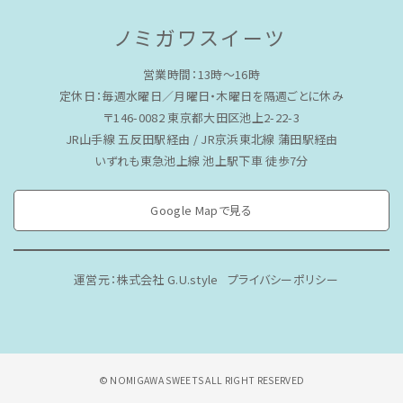
ノミガワスイーツ
営業時間：13時〜16時
定休日：毎週水曜日／月曜日・木曜日を隔週ごとに休み
〒146-0082 東京都大田区池上2-22-3
JR山手線 五反田駅経由 / JR京浜東北線 蒲田駅経由
いずれも東急池上線 池上駅下車 徒歩7分
Google Mapで見る
運営元：株式会社 G.U.style
プライバシーポリシー
© NOMIGAWA SWEETS ALL RIGHT RESERVED