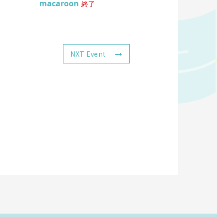
macaroon
終了
NXT Event