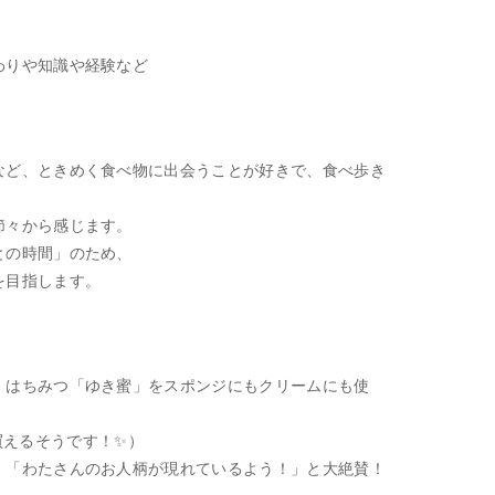
わりや知識や経験など
、
など、ときめく食べ物に出会うことが好きで、食べ歩き
節々から感じます。
との時間」のため、
を目指します。
！はちみつ「ゆき蜜」をスポンジにもクリームにも使
えるそうです！✨）
」「わたさんのお人柄が現れているよう！」と大絶賛！