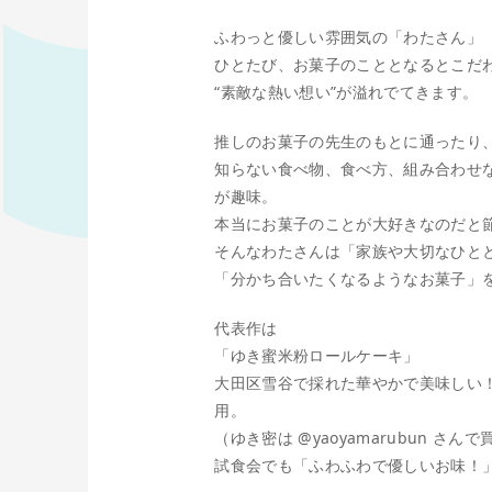
ふわっと優しい雰囲気の「わたさん」
ひとたび、お菓子のこととなるとこだ
“素敵な熱い想い”が溢れでてきます。
推しのお菓子の先生のもとに通ったり
知らない食べ物、食べ方、組み合わせ
が趣味。
本当にお菓子のことが大好きなのだと
そんなわたさんは「家族や大切なひと
「分かち合いたくなるようなお菓子」
代表作は
「ゆき蜜米粉ロールケーキ」
大田区雪谷で採れた華やかで美味しい
用。
（ゆき密は
@yaoyamarubun
さんで買
試食会でも「ふわふわで優しいお味！