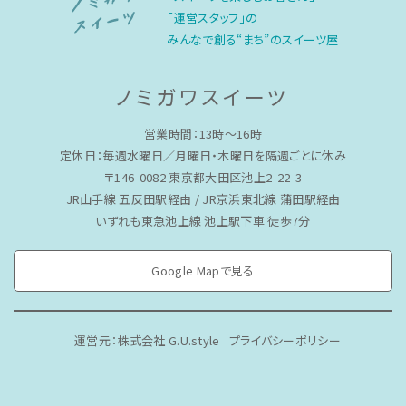
「運営スタッフ」の
みんなで創る“まち”のスイーツ屋
ノミガワスイーツ
営業時間：13時〜16時
定休日：毎週水曜日／月曜日・木曜日を隔週ごとに休み
〒146-0082 東京都大田区池上2-22-3
JR山手線 五反田駅経由 / JR京浜東北線 蒲田駅経由
いずれも東急池上線 池上駅下車 徒歩7分
Google Mapで見る
運営元：株式会社 G.U.style
プライバシーポリシー