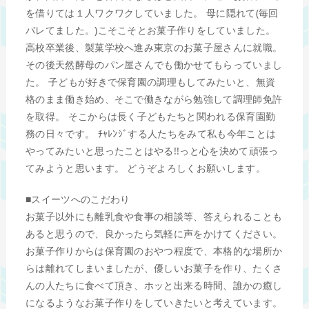
を借りては１人ワクワクしていました。 母に隠れて(毎回
バレてました。)こそこそとお菓子作りをしていました。
高校卒業後、製菓学校へ進み東京のお菓子屋さんに就職。
その後天然酵母のパン屋さんでも働かせてもらっていまし
た。 子どもが好きで保育園の調理もしてみたいと、無資
格のまま働き始め、そこで働きながら勉強して調理師免許
を取得。 そこからは長く子どもたちと関われる保育園勤
務の日々です。 ﾁｬﾚﾝｼﾞする人たちをみて私も今年ことは
やってみたいと思ったことはやる!!っと心を決めて頑張っ
てみようと思います。 どうぞよろしくお願いします。
■スイーツへのこだわり
お菓子以外にも離乳食や食事の相談等、答えられることも
あると思うので、良かったら気軽に声をかけてください。
お菓子作りからは保育園のおやつ程度で、本格的な場所か
らは離れてしまいましたが、優しいお菓子を作り、たくさ
んの人たちに食べて頂き、ホッと出来る時間、誰かの癒し
になるようなお菓子作りをしていきたいと考えています。