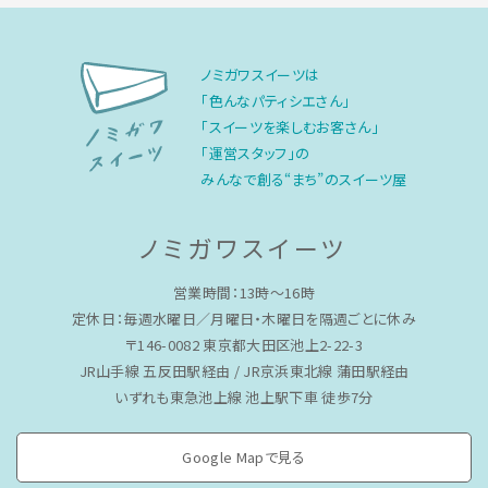
ノミガワスイーツは
「色んなパティシエさん」
「スイーツを楽しむお客さん」
「運営スタッフ」の
みんなで創る“まち”のスイーツ屋
ノミガワスイーツ
営業時間：13時〜16時
定休日：毎週水曜日／月曜日・木曜日を隔週ごとに休み
〒146-0082 東京都大田区池上2-22-3
JR山手線 五反田駅経由 / JR京浜東北線 蒲田駅経由
いずれも東急池上線 池上駅下車 徒歩7分
Google Mapで見る