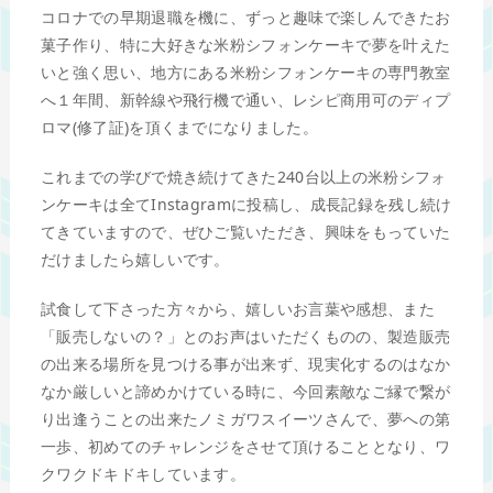
コロナでの早期退職を機に、ずっと趣味で楽しんできたお
菓子作り、特に大好きな米粉シフォンケーキで夢を叶えた
いと強く思い、地方にある米粉シフォンケーキの専門教室
へ１年間、新幹線や飛行機で通い、レシピ商用可のディプ
ロマ(修了証)を頂くまでになりました。
これまでの学びで焼き続けてきた240台以上の米粉シフォ
ンケーキは全てInstagramに投稿し、成長記録を残し続け
てきていますので、ぜひご覧いただき、興味をもっていた
だけましたら嬉しいです。
試食して下さった方々から、嬉しいお言葉や感想、また
「販売しないの？」とのお声はいただくものの、製造販売
の出来る場所を見つける事が出来ず、現実化するのはなか
なか厳しいと諦めかけている時に、今回素敵なご縁で繋が
り出逢うことの出来たノミガワスイーツさんで、夢への第
一歩、初めてのチャレンジをさせて頂けることとなり、ワ
クワクドキドキしています。