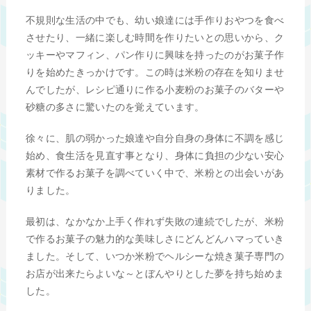
不規則な生活の中でも、幼い娘達には手作りおやつを食べ
させたり、一緒に楽しむ時間を作りたいとの思いから、ク
ッキーやマフィン、パン作りに興味を持ったのがお菓子作
りを始めたきっかけです。この時は米粉の存在を知りませ
んでしたが、レシピ通りに作る小麦粉のお菓子のバターや
砂糖の多さに驚いたのを覚えています。
徐々に、肌の弱かった娘達や自分自身の身体に不調を感じ
始め、食生活を見直す事となり、身体に負担の少ない安心
素材で作るお菓子を調べていく中で、米粉との出会いがあ
りました。
最初は、なかなか上手く作れず失敗の連続でしたが、米粉
で作るお菓子の魅力的な美味しさにどんどんハマっていき
ました。そして、いつか米粉でヘルシーな焼き菓子専門の
お店が出来たらよいな～とぼんやりとした夢を持ち始めま
した。