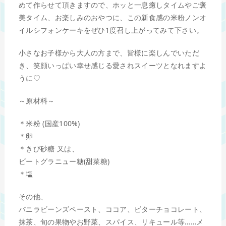
めて作らせて頂きますので、ホッと一息癒しタイムやご褒
美タイム、お楽しみのおやつに、この新食感の米粉ノンオ
イルシフォンケーキをぜひ1度召し上がってみて下さい。
小さなお子様から大人の方まで、皆様に楽しんでいただ
き、笑顔いっぱい幸せ感じる愛されスイーツとなれますよ
うに♡
～原材料～
＊米粉 (国産100%)
＊卵
＊きび砂糖 又は、
ビートグラニュー糖(甜菜糖)
＊塩
その他、
バニラビーンズペースト、ココア、ビターチョコレート、
抹茶、旬の果物やお野菜、スパイス、リキュール等……メ