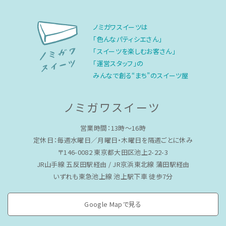
ノミガワスイーツは
「色んなパティシエさん」
「スイーツを楽しむお客さん」
「運営スタッフ」の
みんなで創る“まち”のスイーツ屋
ノミガワスイーツ
営業時間：13時〜16時
定休日：毎週水曜日／月曜日・木曜日を隔週ごとに休み
〒146-0082 東京都大田区池上2-22-3
JR山手線 五反田駅経由 / JR京浜東北線 蒲田駅経由
いずれも東急池上線 池上駅下車 徒歩7分
Google Mapで見る