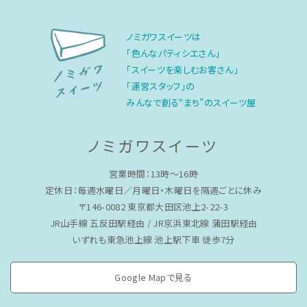
ノミガワスイーツは
「色んなパティシエさん」
「スイーツを楽しむお客さん」
「運営スタッフ」の
みんなで創る“まち”のスイーツ屋
ノミガワスイーツ
営業時間：13時〜16時
定休日：毎週水曜日／月曜日・木曜日を隔週ごとに休み
〒146-0082 東京都大田区池上2-22-3
JR山手線 五反田駅経由 / JR京浜東北線 蒲田駅経由
いずれも東急池上線 池上駅下車 徒歩7分
Google Mapで見る