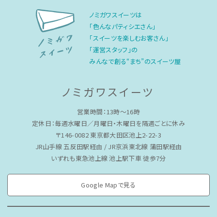
ノミガワスイーツは
「色んなパティシエさん」
「スイーツを楽しむお客さん」
「運営スタッフ」の
みんなで創る“まち”のスイーツ屋
ノミガワスイーツ
営業時間：13時〜16時
定休日：毎週水曜日／月曜日・木曜日を隔週ごとに休み
〒146-0082 東京都大田区池上2-22-3
JR山手線 五反田駅経由 / JR京浜東北線 蒲田駅経由
いずれも東急池上線 池上駅下車 徒歩7分
Google Mapで見る