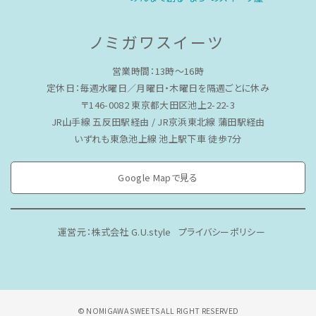
ノミガワスイーツ
営業時間：13時〜16時
定休日：毎週水曜日／月曜日・木曜日を隔週ごとに休み
〒146-0082 東京都大田区池上2-22-3
JR山手線 五反田駅経由 / JR京浜東北線 蒲田駅経由
いずれも東急池上線 池上駅下車 徒歩7分
Google Mapで見る
運営元：株式会社 G.U.style
プライバシーポリシー
© NOMIGAWA SWEETS ALL RIGHT RESERVED