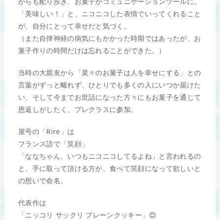
がらも配り歩き、お菓子がコミュニケーションツールに。
「美味しい！」と、ニコニコした表情でいってくれること
が、自分にとって幸せだと気づく。
（また自律神経の病気にもかかった時期ではあったが、お
菓子作りの時間だけは忘れることができた。）
当時の大親友から「菜々のお菓子は人を幸せにする」との
言葉がずっと離れず、ひとりでも多くの人にいつか届けた
い、そして今までお世話になった方々にもお菓子を通じて
恩返しがしたく、プレクラスに参加。
屋号の「Rire」は
フランス語で「笑顔」
「ななちゃん、いつもニコニコしてるよね」と言われるの
と、手に取って頂ける方が、食べて笑顔になって欲しいと
の想いで命名。
代表作は
「ニッコリ サックリ プレーンクッキー」😊