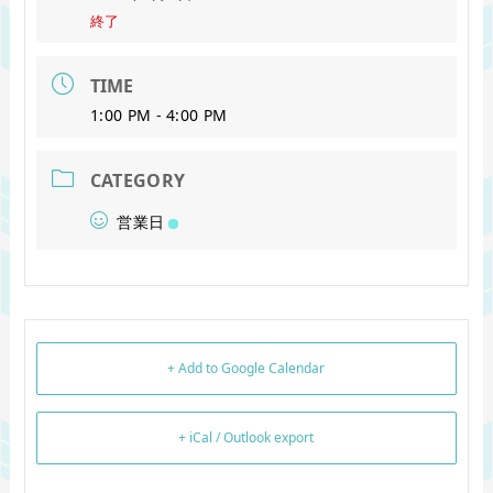
終了
TIME
1:00 PM - 4:00 PM
CATEGORY
営業日
+ Add to Google Calendar
+ iCal / Outlook export