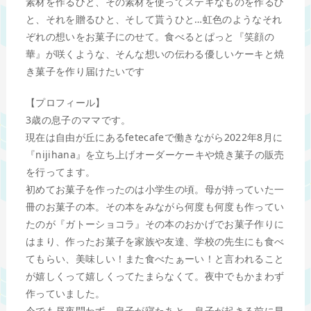
素材を作るひと、その素材を使ってステキなものを作るひ
と、それを贈るひと、そして貰うひと…虹色のようなそれ
ぞれの想いをお菓子にのせて。食べるとぱっと『笑顔の
華』が咲くような、そんな想いの伝わる優しいケーキと焼
き菓子を作り届けたいです
【プロフィール】
3歳の息子のママです。
現在は自由が丘にあるfetecafeで働きながら2022年8月に
『nijihana』を立ち上げオーダーケーキや焼き菓子の販売
を行ってます。
初めてお菓子を作ったのは小学生の頃。母が持っていた一
冊のお菓子の本。その本をみながら何度も何度も作ってい
たのが『ガトーショコラ』その本のおかげでお菓子作りに
はまり、作ったお菓子を家族や友達、学校の先生にも食べ
てもらい、美味しい！また食べたぁーい！と言われること
が嬉しくって嬉しくってたまらなくて。夜中でもかまわず
作っていました。
今でも昼夜問わず、息子が寝たあと、息子が起きる前に早