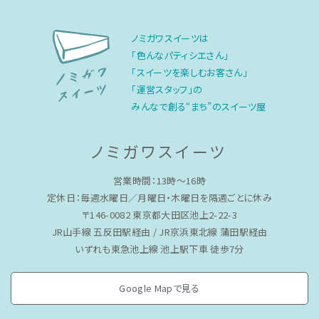
ノミガワスイーツは
「色んなパティシエさん」
「スイーツを楽しむお客さん」
「運営スタッフ」の
みんなで創る“まち”のスイーツ屋
ノミガワスイーツ
営業時間：13時〜16時
定休日：毎週水曜日／月曜日・木曜日を隔週ごとに休み
〒146-0082 東京都大田区池上2-22-3
JR山手線 五反田駅経由 / JR京浜東北線 蒲田駅経由
いずれも東急池上線 池上駅下車 徒歩7分
Google Mapで見る