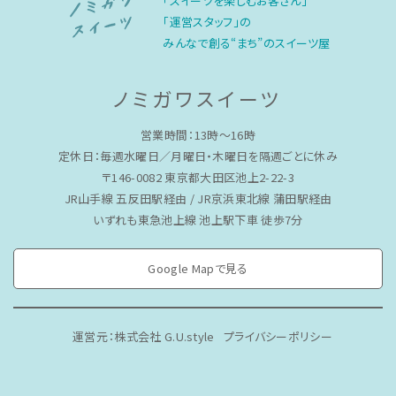
「スイーツを楽しむお客さん」
「運営スタッフ」の
みんなで創る“まち”のスイーツ屋
ノミガワスイーツ
営業時間：13時〜16時
定休日：毎週水曜日／月曜日・木曜日を隔週ごとに休み
〒146-0082 東京都大田区池上2-22-3
JR山手線 五反田駅経由 / JR京浜東北線 蒲田駅経由
いずれも東急池上線 池上駅下車 徒歩7分
Google Mapで見る
運営元：株式会社 G.U.style
プライバシーポリシー