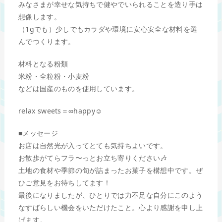
みなさまが幸せな気持ちで健やでいられることを造り手は
想像します。
（1gでも）少しでもカラダや環境に安心安全な材料を選
んでつくります。
材料となる粉類
米粉・全粒粉・小麦粉
などは国産のものを使用しています。
relax sweets＝∞happy☺︎
■メッセージ
お店は自然光が入ってとても気持ちよいです。
お散歩がてらフラ〜っとお立ち寄りください🎶
土地の食材や季節の旬が詰まったお菓子を構想中です。ぜ
ひご意見をお待ちしてます！
最後になりましたが、ひとりでは力不足な自分にこのよう
なすばらしい機会をいただけたこと。心より感謝を申し上
げます。