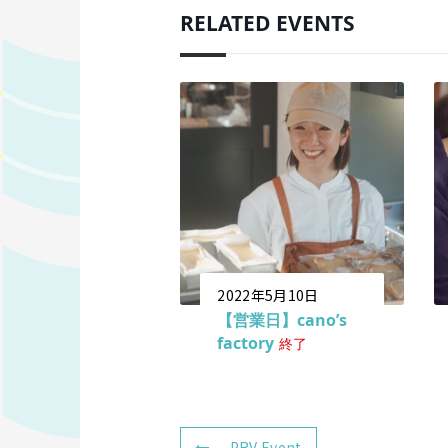
RELATED EVENTS
2022年5月10日
【営業日】cano’s
factory
終了
PRV Event