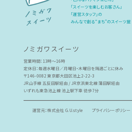
「スイーツを楽しむお客さん」
「運営スタッフ」の
みんなで創る“まち”のスイーツ屋
ノミガワスイーツ
営業時間：13時〜16時
定休日：毎週水曜日／月曜日・木曜日を隔週ごとに休み
〒146-0082 東京都大田区池上2-22-3
JR山手線 五反田駅経由 / JR京浜東北線 蒲田駅経由
いずれも東急池上線 池上駅下車 徒歩7分
運営元：株式会社 G.U.style
プライバシーポリシー