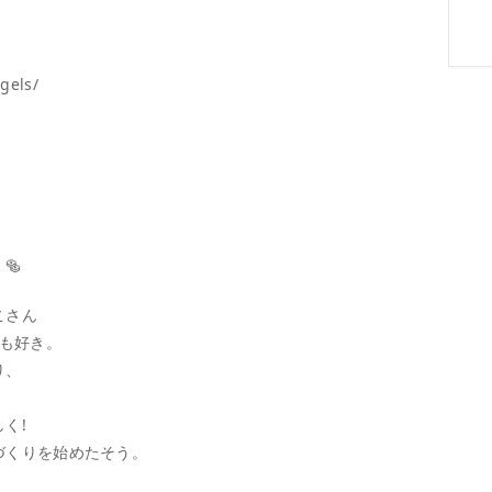
gels/
🥯
こさん
グも好き。
り、
く!
づくりを始めたそう。