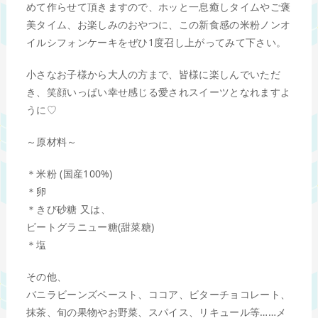
めて作らせて頂きますので、ホッと一息癒しタイムやご褒
美タイム、お楽しみのおやつに、この新食感の米粉ノンオ
イルシフォンケーキをぜひ1度召し上がってみて下さい。
小さなお子様から大人の方まで、皆様に楽しんでいただ
き、笑顔いっぱい幸せ感じる愛されスイーツとなれますよ
うに♡
～原材料～
＊米粉 (国産100%)
＊卵
＊きび砂糖 又は、
ビートグラニュー糖(甜菜糖)
＊塩
その他、
バニラビーンズペースト、ココア、ビターチョコレート、
抹茶、旬の果物やお野菜、スパイス、リキュール等……メ