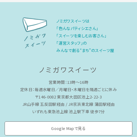
ノミガワスイーツは
「色んなパティシエさん」
「スイーツを楽しむお客さん」
「運営スタッフ」の
みんなで創る“まち”のスイーツ屋
ノミガワスイーツ
営業時間：13時〜16時
定休日：毎週水曜日／月曜日・木曜日を隔週ごとに休み
〒146-0082 東京都大田区池上2-22-3
JR山手線 五反田駅経由 / JR京浜東北線 蒲田駅経由
いずれも東急池上線 池上駅下車 徒歩7分
Google Mapで見る