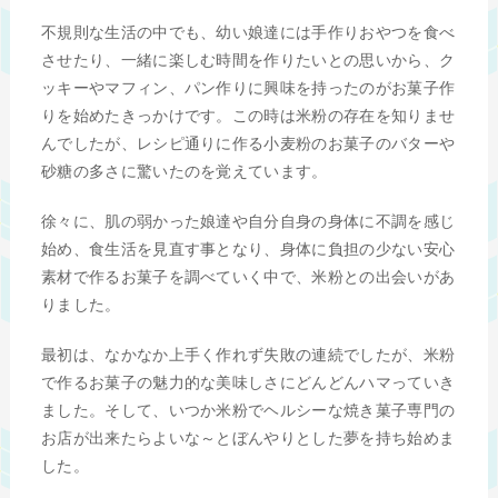
不規則な生活の中でも、幼い娘達には手作りおやつを食べ
させたり、一緒に楽しむ時間を作りたいとの思いから、ク
ッキーやマフィン、パン作りに興味を持ったのがお菓子作
りを始めたきっかけです。この時は米粉の存在を知りませ
んでしたが、レシピ通りに作る小麦粉のお菓子のバターや
砂糖の多さに驚いたのを覚えています。
徐々に、肌の弱かった娘達や自分自身の身体に不調を感じ
始め、食生活を見直す事となり、身体に負担の少ない安心
素材で作るお菓子を調べていく中で、米粉との出会いがあ
りました。
最初は、なかなか上手く作れず失敗の連続でしたが、米粉
で作るお菓子の魅力的な美味しさにどんどんハマっていき
ました。そして、いつか米粉でヘルシーな焼き菓子専門の
お店が出来たらよいな～とぼんやりとした夢を持ち始めま
した。