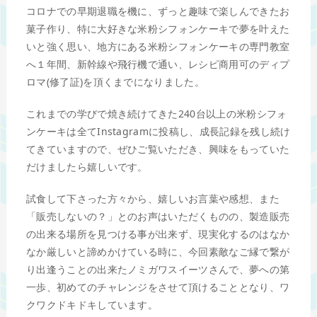
コロナでの早期退職を機に、ずっと趣味で楽しんできたお
菓子作り、特に大好きな米粉シフォンケーキで夢を叶えた
いと強く思い、地方にある米粉シフォンケーキの専門教室
へ１年間、新幹線や飛行機で通い、レシピ商用可のディプ
ロマ(修了証)を頂くまでになりました。
これまでの学びで焼き続けてきた240台以上の米粉シフォ
ンケーキは全てInstagramに投稿し、成長記録を残し続け
てきていますので、ぜひご覧いただき、興味をもっていた
だけましたら嬉しいです。
試食して下さった方々から、嬉しいお言葉や感想、また
「販売しないの？」とのお声はいただくものの、製造販売
の出来る場所を見つける事が出来ず、現実化するのはなか
なか厳しいと諦めかけている時に、今回素敵なご縁で繋が
り出逢うことの出来たノミガワスイーツさんで、夢への第
一歩、初めてのチャレンジをさせて頂けることとなり、ワ
クワクドキドキしています。