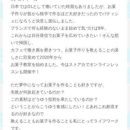
日本ではOLとして働いていた時期もありましたが、お菓
子作りが昔から独学で作るほど大好きだったのでパティシ
ェになろうと決意し渡仏しました。
フランスで何も経験のないまま始めて気づけば8年。
これからは自分発信でお菓子を広めていきたい！そんな想
いで帰国し、
カフェで働き腕を磨きつつ、お菓子作りを教えることの楽
しさに目覚めて2020年から
お菓子教室を始めました。今はストアカでオンラインレッ
スンも開催中！
ただ夢中になってお菓子を作ることも好きですが、
失敗が何故起きているのか？
この素材はどうゆう役割を果たしているのか？
ということからこうゆう食感にしたい！とあれこれ創造す
るのが好きなので
教えることもお菓子を作ることも私にとってライフワーク
です。