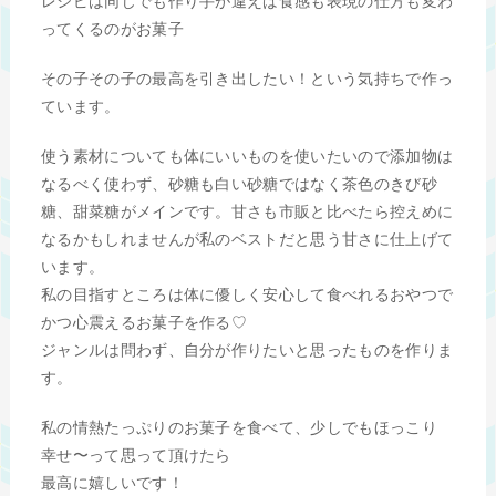
レシピは同じでも作り手が違えば食感も表現の仕方も変わ
ってくるのがお菓子
その子その子の最高を引き出したい！という気持ちで作っ
ています。
使う素材についても体にいいものを使いたいので添加物は
なるべく使わず、砂糖も白い砂糖ではなく茶色のきび砂
糖、甜菜糖がメインです。甘さも市販と比べたら控えめに
なるかもしれませんが私のベストだと思う甘さに仕上げて
います。
私の目指すところは体に優しく安心して食べれるおやつで
かつ心震えるお菓子を作る♡
ジャンルは問わず、自分が作りたいと思ったものを作りま
す。
私の情熱たっぷりのお菓子を食べて、少しでもほっこり
幸せ〜って思って頂けたら
最高に嬉しいです！