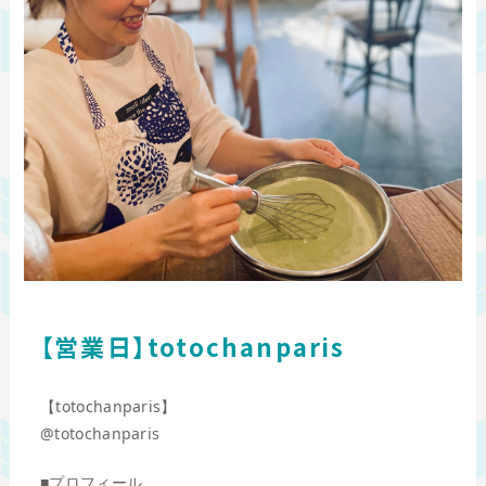
【営業日】totochanparis
【totochanparis】
@totochanparis
■プロフィール