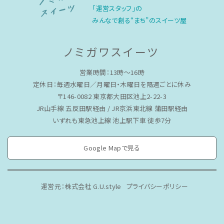
「運営スタッフ」の
みんなで創る“まち”のスイーツ屋
ノミガワスイーツ
営業時間：13時〜16時
定休日：毎週水曜日／月曜日・木曜日を隔週ごとに休み
〒146-0082 東京都大田区池上2-22-3
JR山手線 五反田駅経由 / JR京浜東北線 蒲田駅経由
いずれも東急池上線 池上駅下車 徒歩7分
Google Mapで見る
運営元：株式会社 G.U.style
プライバシーポリシー