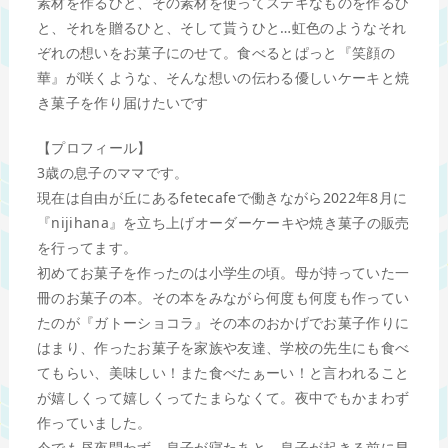
素材を作るひと、その素材を使ってステキなものを作るひ
と、それを贈るひと、そして貰うひと…虹色のようなそれ
ぞれの想いをお菓子にのせて。食べるとぱっと『笑顔の
華』が咲くような、そんな想いの伝わる優しいケーキと焼
き菓子を作り届けたいです
【プロフィール】
3歳の息子のママです。
現在は自由が丘にあるfetecafeで働きながら2022年8月に
『nijihana』を立ち上げオーダーケーキや焼き菓子の販売
を行ってます。
初めてお菓子を作ったのは小学生の頃。母が持っていた一
冊のお菓子の本。その本をみながら何度も何度も作ってい
たのが『ガトーショコラ』その本のおかげでお菓子作りに
はまり、作ったお菓子を家族や友達、学校の先生にも食べ
てもらい、美味しい！また食べたぁーい！と言われること
が嬉しくって嬉しくってたまらなくて。夜中でもかまわず
作っていました。
今でも昼夜問わず、息子が寝たあと、息子が起きる前に早