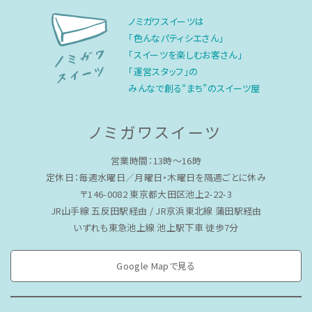
ノミガワスイーツは
「色んなパティシエさん」
「スイーツを楽しむお客さん」
「運営スタッフ」の
みんなで創る“まち”のスイーツ屋
ノミガワスイーツ
営業時間：13時〜16時
定休日：毎週水曜日／月曜日・木曜日を隔週ごとに休み
〒146-0082 東京都大田区池上2-22-3
JR山手線 五反田駅経由 / JR京浜東北線 蒲田駅経由
いずれも東急池上線 池上駅下車 徒歩7分
Google Mapで見る