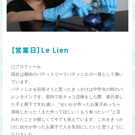
【営業日】Le Lien
▢プロフィール
現在は都内のパティスリーでパティシエの一員として働い
ています。
パティシエを目指そうと思ったきっかけは中学生の時のバ
レンタインです。部内で友チョコ交換をした際、後日渡し
た子と廊下ですれ違い、”せいかが作ったお菓子めっちゃ
美味しかった！また作ってほしい！もう食べたい！”と言
われたことが嬉しくて今でも覚えています。これをきっか
けに自分が作ったお菓子で人を笑顔にしたいと思うように
なりました。