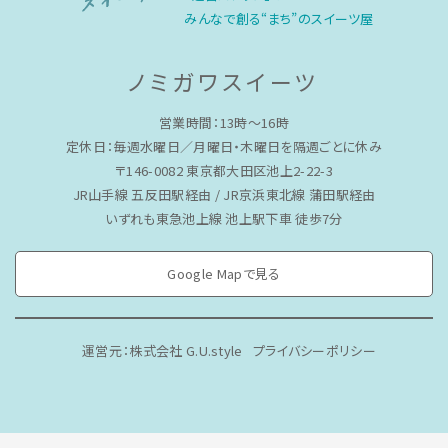
みんなで創る“まち”のスイーツ屋
ノミガワスイーツ
営業時間：13時〜16時
定休日：毎週水曜日／月曜日・木曜日を隔週ごとに休み
〒146-0082 東京都大田区池上2-22-3
JR山手線 五反田駅経由 / JR京浜東北線 蒲田駅経由
いずれも東急池上線 池上駅下車 徒歩7分
Google Mapで見る
運営元：株式会社 G.U.style
プライバシーポリシー