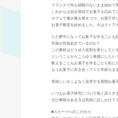
フランスで何も経験のないまま始めて
これからは自分発信でお菓子を広めて
カフェで働き腕を磨きつつ、お菓子作り
お菓子教室を始めました。今はストア
ただ夢中になってお菓子を作ることも
失敗が何故起きているのか？
この素材はどうゆう役割を果たしてい
ということからこうゆう食感にしたい
教えることもお菓子を作ることも私に
もうお菓子に向き合って１２年経ちま
美味しいをこよなく追求する変態お菓
いつもお菓子研究について熱く語りす
ぜひ興味がある方は気軽に話しかけて
■スイーツへのこだわり