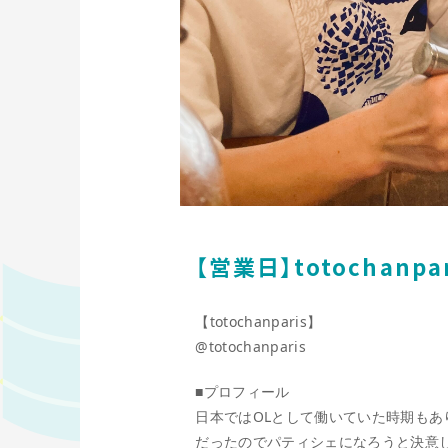
【営業日】totochanpar
【totochanparis】
@totochanparis
■プロフィール
日本ではOLとして働いていた時期も
だったのでパティシェになろうと決意