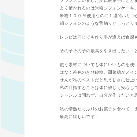
フランスにいましたが伝統菓子にとど
よく驚かれるのは米粉シフォンケーキ
米粉１００ %使用なのに１週間パサつ
絹シフォンのような舌触りとしっとり
レシピは同じでも作り手が違えば食感
その子その子の最高を引き出したい！
使う素材についても体にいいものを使
はなく茶色のきび砂糖、甜菜糖がメイ
せんが私のベストだと思う甘さに仕上
私の目指すところは体に優しく安心し
ジャンルは問わず、自分が作りたいと
私の情熱たっぷりのお菓子を食べて、
最高に嬉しいです！