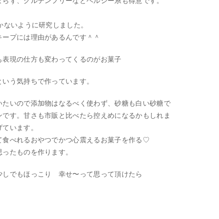
まらず、グルテンフリーなどヘルシー系も得意です。
。
かないように研究しました。
キープには理由があるんです＾＾
も表現の仕方も変わってくるのがお菓子
という気持ちで作っています。
いたいので添加物はなるべく使わず、砂糖も白い砂糖で
ンです。甘さも市販と比べたら控えめになるかもしれま
げています。
て食べれるおやつでかつ心震えるお菓子を作る♡
思ったものを作ります。
少しでもほっこり 幸せ〜って思って頂けたら