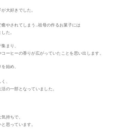
子が大好きでした。
癒やされてしまう..祖母の作るお菓子には
ました。
が集まり、
やコーヒーの香りが広がっていたことを思い出します。
りを始め、
しく、
生活の一部となっていました。
。
な気持ちで、
たいと思っています。