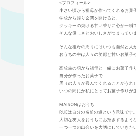
<プロフィール>
小さい頃から祖母が作ってくれるお菓
学校から帰り玄関を開けると、
クッキーの焼ける甘い香りに心が一瞬で
そんな優しさとおいしさがつまってい
そんな祖母の周りにはいつも自然と人
おうちの中は人々の笑顔と甘いお菓子
高校生の頃から祖母と一緒にお菓子作
自分が作ったお菓子で
周りの人々が喜んでくれることがうれ
いつの間にか私にとってお菓子作りが
MAISONはおうち
RUEは自分の名前の道という意味です
大切な友人をおうちにお招きするよう
一つ一つの出会いを大切にしていき