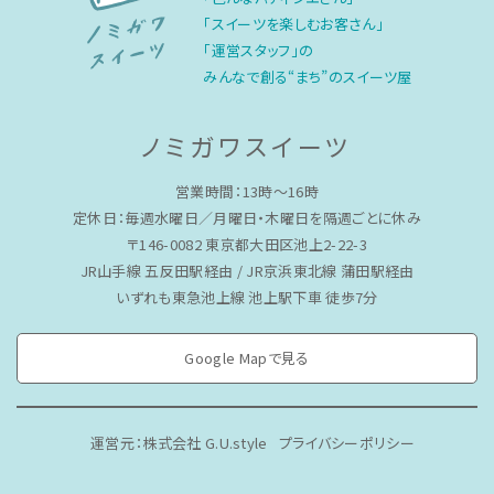
「スイーツを楽しむお客さん」
「運営スタッフ」の
みんなで創る“まち”のスイーツ屋
ノミガワスイーツ
営業時間：13時〜16時
定休日：毎週水曜日／月曜日・木曜日を隔週ごとに休み
〒146-0082 東京都大田区池上2-22-3
JR山手線 五反田駅経由 / JR京浜東北線 蒲田駅経由
いずれも東急池上線 池上駅下車 徒歩7分
Google Mapで見る
運営元：株式会社 G.U.style
プライバシーポリシー