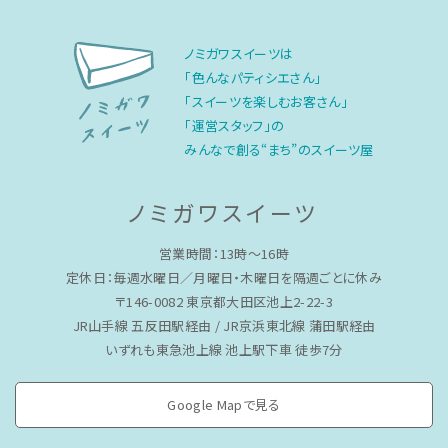
ノミガワスイーツは
「色んなパティシエさん」
「スイーツを楽しむお客さん」
「運営スタッフ」の
みんなで創る“まち”のスイーツ屋
ノミガワスイーツ
営業時間：13時〜16時
定休日：毎週水曜日／月曜日・木曜日を隔週ごとに休み
〒146-0082 東京都大田区池上2-22-3
JR山手線 五反田駅経由 / JR京浜東北線 蒲田駅経由
いずれも東急池上線 池上駅下車 徒歩7分
Google Mapで見る