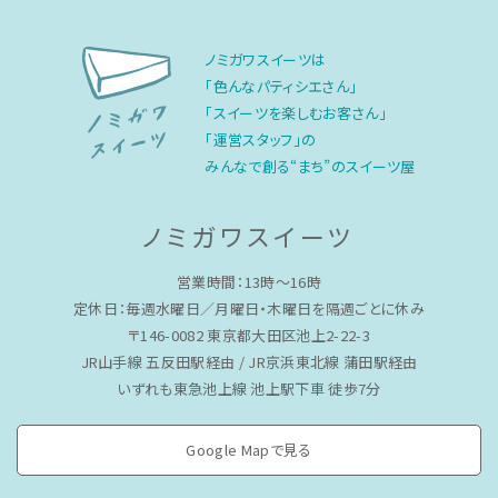
ノミガワスイーツは
「色んなパティシエさん」
「スイーツを楽しむお客さん」
「運営スタッフ」の
みんなで創る“まち”のスイーツ屋
ノミガワスイーツ
営業時間：13時〜16時
定休日：毎週水曜日／月曜日・木曜日を隔週ごとに休み
〒146-0082 東京都大田区池上2-22-3
JR山手線 五反田駅経由 / JR京浜東北線 蒲田駅経由
いずれも東急池上線 池上駅下車 徒歩7分
Google Mapで見る