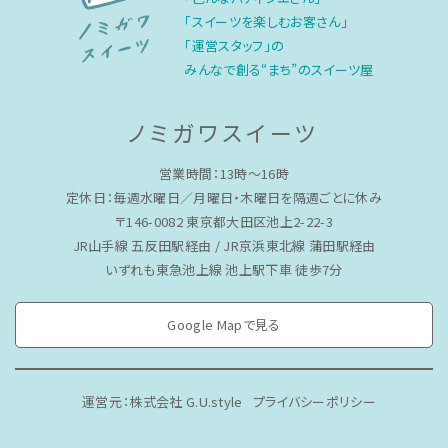
「スイーツを楽しむお客さん」
「運営スタッフ」の
みんなで創る“まち”のスイーツ屋
ノミガワスイーツ
営業時間：13時〜16時
定休日：毎週水曜日／月曜日・木曜日を隔週ごとに休み
〒146-0082 東京都大田区池上2-22-3
JR山手線 五反田駅経由 / JR京浜東北線 蒲田駅経由
いずれも東急池上線 池上駅下車 徒歩7分
Google Mapで見る
運営元：株式会社 G.U.style
プライバシーポリシー