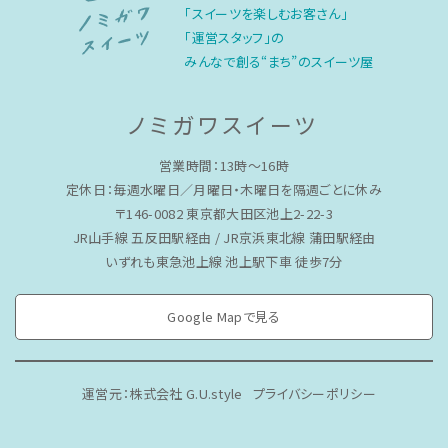
「スイーツを楽しむお客さん」
「運営スタッフ」の
みんなで創る“まち”のスイーツ屋
ノミガワスイーツ
営業時間：13時〜16時
定休日：毎週水曜日／月曜日・木曜日を隔週ごとに休み
〒146-0082 東京都大田区池上2-22-3
JR山手線 五反田駅経由 / JR京浜東北線 蒲田駅経由
いずれも東急池上線 池上駅下車 徒歩7分
Google Mapで見る
運営元：株式会社 G.U.style
プライバシーポリシー