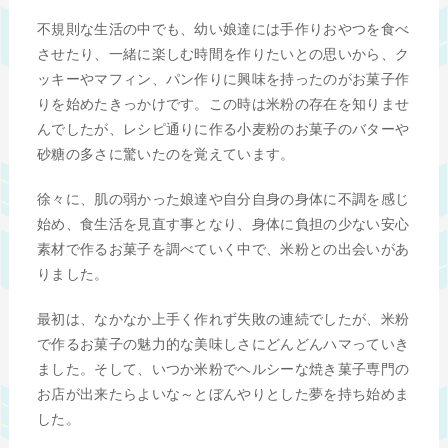
不規則な生活の中でも、幼い娘達には手作りおやつを食べ
させたり、一緒に楽しむ時間を作りたいとの思いから、ク
ッキーやマフィン、パン作りに興味を持ったのがお菓子作
りを始めたきっかけです。この時は米粉の存在を知りませ
んでしたが、レシピ通りに作る小麦粉のお菓子のバターや
砂糖の多さに驚いたのを覚えています。
徐々に、肌の弱かった娘達や自分自身の身体に不調を感じ
始め、食生活を見直す事となり、身体に負担の少ない安心
素材で作るお菓子を調べていく中で、米粉との出会いがあ
りました。
最初は、なかなか上手く作れず失敗の連続でしたが、米粉
で作るお菓子の魅力的な美味しさにどんどんハマっていき
ました。そして、いつか米粉でヘルシーな焼き菓子専門の
お店が出来たらよいな～とぼんやりとした夢を持ち始めま
した。