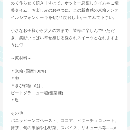
めて作らせて頂きますので、ホッと一息癒しタイムやご褒
美タイム、お楽しみのおやつに、この新食感の米粉ノンオ
イルシフォンケーキをぜひ1度召し上がってみて下さい。
小さなお子様から大人の方まで、皆様に楽しんでいただ
き、笑顔いっぱい幸せ感じる愛されスイーツとなれますよ
うに♡
～原材料～
＊米粉 (国産100%)
＊卵
＊きび砂糖 又は、
ビートグラニュー糖(甜菜糖)
＊塩
その他、
バニラビーンズペースト、ココア、ビターチョコレート、
抹茶、旬の果物やお野菜、スパイス、リキュール等……メ