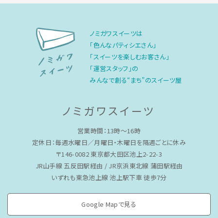
ノミガワスイーツは
「色んなパティシエさん」
「スイーツを楽しむお客さん」
「運営スタッフ」の
みんなで創る“まち”のスイーツ屋
ノミガワスイーツ
営業時間：13時〜16時
定休日：毎週水曜日／月曜日・木曜日を隔週ごとに休み
〒146-0082 東京都大田区池上2-22-3
JR山手線 五反田駅経由 / JR京浜東北線 蒲田駅経由
いずれも東急池上線 池上駅下車 徒歩7分
Google Mapで見る