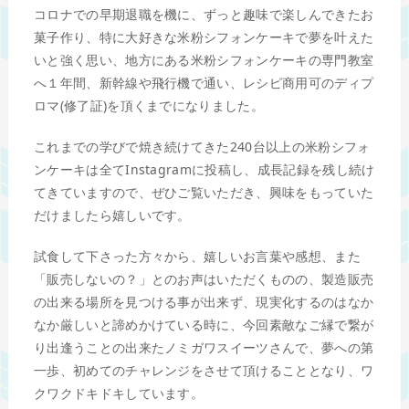
コロナでの早期退職を機に、ずっと趣味で楽しんできたお
菓子作り、特に大好きな米粉シフォンケーキで夢を叶えた
いと強く思い、地方にある米粉シフォンケーキの専門教室
へ１年間、新幹線や飛行機で通い、レシピ商用可のディプ
ロマ(修了証)を頂くまでになりました。
これまでの学びで焼き続けてきた240台以上の米粉シフォ
ンケーキは全てInstagramに投稿し、成長記録を残し続け
てきていますので、ぜひご覧いただき、興味をもっていた
だけましたら嬉しいです。
試食して下さった方々から、嬉しいお言葉や感想、また
「販売しないの？」とのお声はいただくものの、製造販売
の出来る場所を見つける事が出来ず、現実化するのはなか
なか厳しいと諦めかけている時に、今回素敵なご縁で繋が
り出逢うことの出来たノミガワスイーツさんで、夢への第
一歩、初めてのチャレンジをさせて頂けることとなり、ワ
クワクドキドキしています。