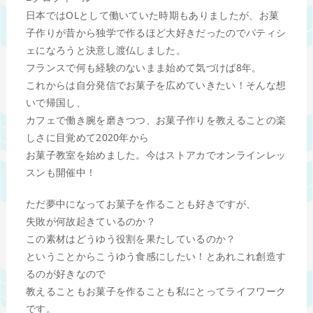
日本ではOLとして働いていた時期もありましたが、お菓
子作りが昔から独学で作るほど大好きだったのでパティシ
ェになろうと決意し渡仏しました。
フランスで何も経験のないまま始めて気づけば8年。
これからは自分発信でお菓子を広めていきたい！そんな想
いで帰国し、
カフェで働き腕を磨きつつ、お菓子作りを教えることの楽
しさに目覚めて2020年から
お菓子教室を始めました。今はストアカでオンラインレッ
スンも開催中！
ただ夢中になってお菓子を作ることも好きですが、
失敗が何故起きているのか？
この素材はどうゆう役割を果たしているのか？
ということからこうゆう食感にしたい！とあれこれ創造す
るのが好きなので
教えることもお菓子を作ることも私にとってライフワーク
です。