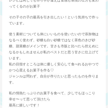
レシピは同じでも作り手が違えば食感も表現の仕方も変わ
ってくるのがお菓子
その子その子の最高を引き出したい！という気持ちで作っ
ています。
使う素材についても体にいいものを使いたいので添加物は
なるべく使わず、砂糖も白い砂糖ではなく茶色のきび砂
糖、甜菜糖がメインです。甘さも市販と比べたら控えめに
なるかもしれませんが私のベストだと思う甘さに仕上げて
います。
私の目指すところは体に優しく安心して食べれるおやつで
かつ心震えるお菓子を作る♡
ジャンルは問わず、自分が作りたいと思ったものを作りま
す。
私の情熱たっぷりのお菓子を食べて、少しでもほっこり
幸せ〜って思って頂けたら
最高に嬉しいです！