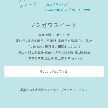
「運営スタッフ」の
みんなで創る“まち”のスイーツ屋
ノミガワスイーツ
営業時間：13時〜16時
定休日：毎週水曜日／月曜日・木曜日を隔週ごとに休み
〒146-0082 東京都大田区池上2-22-3
JR山手線 五反田駅経由 / JR京浜東北線 蒲田駅経由
いずれも東急池上線 池上駅下車 徒歩7分
Google Mapで見る
運営元：株式会社 G.U.style
プライバシーポリシー