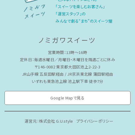
「スイーツを楽しむお客さん」
「運営スタッフ」の
みんなで創る“まち”のスイーツ屋
ノミガワスイーツ
営業時間：13時〜16時
定休日：毎週水曜日／月曜日・木曜日を隔週ごとに休み
〒146-0082 東京都大田区池上2-22-3
JR山手線 五反田駅経由 / JR京浜東北線 蒲田駅経由
いずれも東急池上線 池上駅下車 徒歩7分
Google Mapで見る
運営元：株式会社 G.U.style
プライバシーポリシー