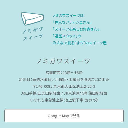
ノミガワスイーツは
「色んなパティシエさん」
「スイーツを楽しむお客さん」
「運営スタッフ」の
みんなで創る“まち”のスイーツ屋
ノミガワスイーツ
営業時間：13時〜16時
定休日：毎週水曜日／月曜日・木曜日を隔週ごとに休み
〒146-0082 東京都大田区池上2-22-3
JR山手線 五反田駅経由 / JR京浜東北線 蒲田駅経由
いずれも東急池上線 池上駅下車 徒歩7分
Google Mapで見る