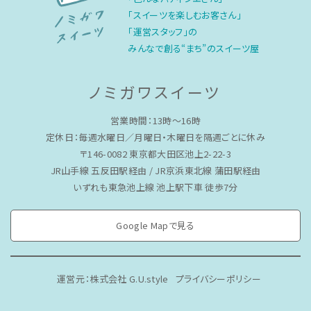
「スイーツを楽しむお客さん」
「運営スタッフ」の
みんなで創る“まち”のスイーツ屋
ノミガワスイーツ
営業時間：13時〜16時
定休日：毎週水曜日／月曜日・木曜日を隔週ごとに休み
〒146-0082 東京都大田区池上2-22-3
JR山手線 五反田駅経由 / JR京浜東北線 蒲田駅経由
いずれも東急池上線 池上駅下車 徒歩7分
Google Mapで見る
運営元：株式会社 G.U.style
プライバシーポリシー