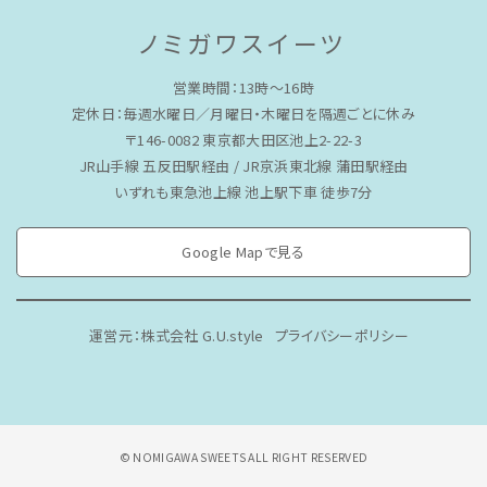
ノミガワスイーツ
営業時間：13時〜16時
定休日：毎週水曜日／月曜日・木曜日を隔週ごとに休み
〒146-0082 東京都大田区池上2-22-3
JR山手線 五反田駅経由 / JR京浜東北線 蒲田駅経由
いずれも東急池上線 池上駅下車 徒歩7分
Google Mapで見る
運営元：株式会社 G.U.style
プライバシーポリシー
© NOMIGAWA SWEETS ALL RIGHT RESERVED