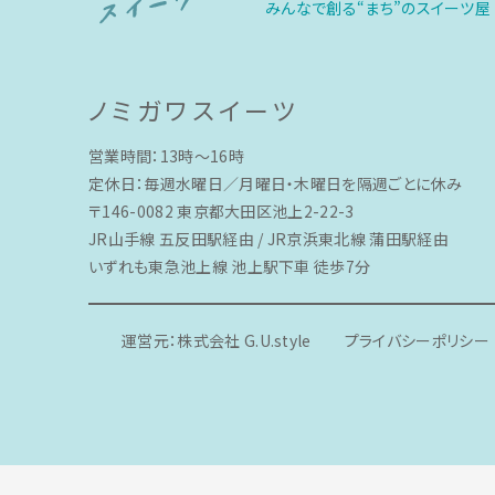
みんなで創る“まち”のスイーツ屋
ノミガワスイーツ
営業時間：13時〜16時
定休日：毎週水曜日／月曜日・木曜日を隔週ごとに休み
〒146-0082 東京都大田区池上2-22-3
JR山手線 五反田駅経由 / JR京浜東北線 蒲田駅経由
いずれも東急池上線 池上駅下車 徒歩7分
運営元：株式会社 G.U.style
プライバシーポリシー