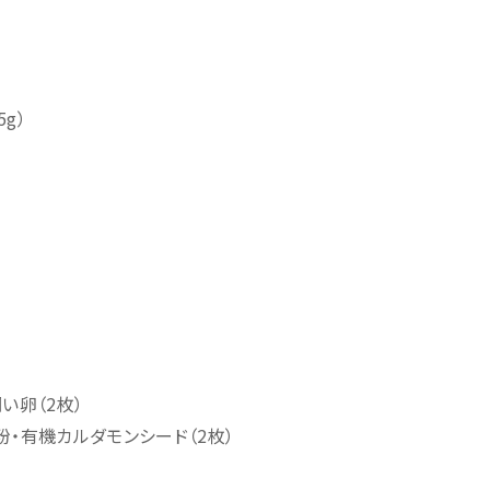
g）
）
い卵（2枚）
・有機カルダモンシード（2枚）