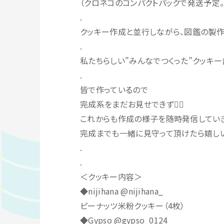
（クロネコのコンパクトパックで発送予定
.
クッキー作成と並行しながら、図鑑の製作
.
私たちらしい”みんなでつくった”クッキー
.
皆で作っているので
完成系をまだお見せできず🙇‍♀️
これからも作成の様子を随時発信してい
完成までも一緒に見守って頂けたら嬉しい
.
.
＜クッキー内容＞
◆nijihana @nijihana_
ピーナッツ米粉クッキー（4枚）
◆Gypso @gypso_0124