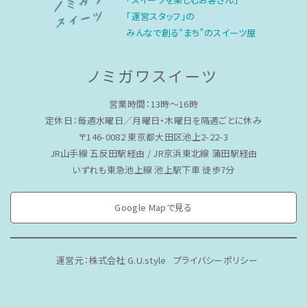
「運営スタッフ」の
みんなで創る“まち”のスイーツ屋
ノミガワスイーツ
営業時間：13時〜16時
定休日：毎週水曜日／月曜日・木曜日を隔週ごとに休み
〒146-0082 東京都大田区池上2-22-3
JR山手線 五反田駅経由 / JR京浜東北線 蒲田駅経由
いずれも東急池上線 池上駅下車 徒歩7分
Google Mapで見る
運営元：株式会社 G.U.style
プライバシーポリシー