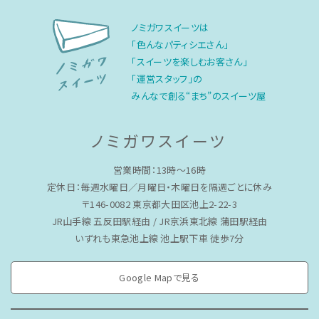
ノミガワスイーツは
「色んなパティシエさん」
「スイーツを楽しむお客さん」
「運営スタッフ」の
みんなで創る“まち”のスイーツ屋
ノミガワスイーツ
営業時間：13時〜16時
定休日：毎週水曜日／月曜日・木曜日を隔週ごとに休み
〒146-0082 東京都大田区池上2-22-3
JR山手線 五反田駅経由 / JR京浜東北線 蒲田駅経由
いずれも東急池上線 池上駅下車 徒歩7分
Google Mapで見る