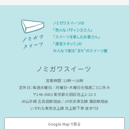
ノミガワスイーツは
「色んなパティシエさん」
「スイーツを楽しむお客さん」
「運営スタッフ」の
みんなで創る“まち”のスイーツ屋
ノミガワスイーツ
営業時間：13時〜16時
定休日：毎週水曜日／月曜日・木曜日を隔週ごとに休み
〒146-0082 東京都大田区池上2-22-3
JR山手線 五反田駅経由 / JR京浜東北線 蒲田駅経由
いずれも東急池上線 池上駅下車 徒歩7分
Google Mapで見る